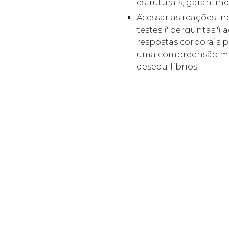
estruturais, garantin
Acessar as reações in
testes ("perguntas")
respostas corporais 
uma compreensão mai
desequilíbrios.