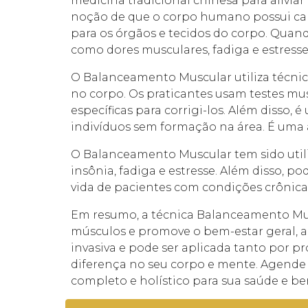
medicina tradicional chinesa para alivia
noção de que o corpo humano possui cana
para os órgãos e tecidos do corpo. Quand
como dores musculares, fadiga e estresse
O Balanceamento Muscular utiliza técnic
no corpo. Os praticantes usam testes mus
específicas para corrigi-los. Além disso,
indivíduos sem formação na área. É uma
O Balanceamento Muscular tem sido utiliz
insônia, fadiga e estresse. Além disso,
vida de pacientes com condições crônica
Em resumo, a técnica Balanceamento Musc
músculos e promove o bem-estar geral, al
invasiva e pode ser aplicada tanto por p
diferença no seu corpo e mente. Agende 
completo e holístico para sua saúde e be