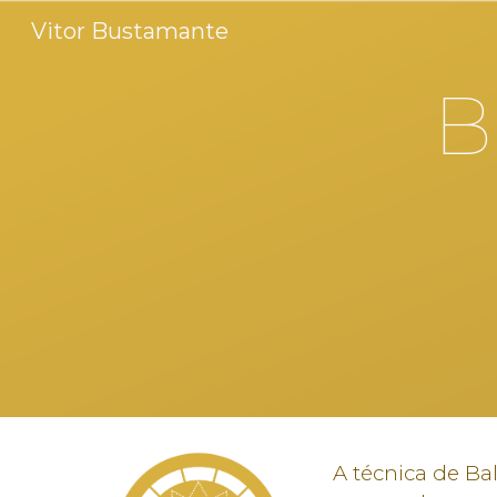
Vitor Bustamante
Sk
B
A técnica de Ba