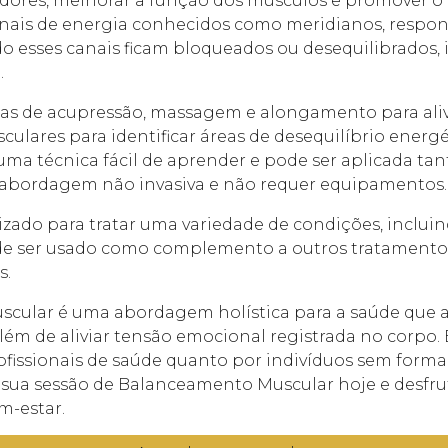
r dores, melhorar a função dos músculos e promover o 
is de energia conhecidos como meridianos, responsáv
o esses canais ficam bloqueados ou desequilibrados, 
.
as de acupressão, massagem e alongamento para alivia
culares para identificar áreas de desequilíbrio energé
 é uma técnica fácil de aprender e pode ser aplicada t
 abordagem não invasiva e não requer equipamentos.
ado para tratar uma variedade de condições, incluind
 pode ser usado como complemento a outros tratament
s.
ular é uma abordagem holística para a saúde que al
ém de aliviar tensão emocional registrada no corpo. 
rofissionais de saúde quanto por indivíduos sem form
sua sessão de Balanceamento Muscular hoje e desfru
m-estar.