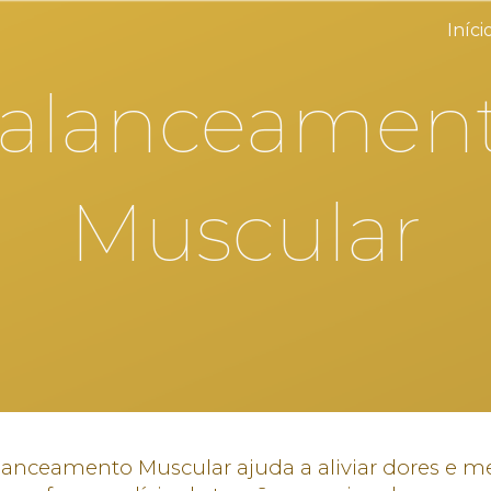
Iníci
ip to main content
Skip to navigat
alanceamen
Muscular
lanceamento Muscular ajuda a aliviar dores e m