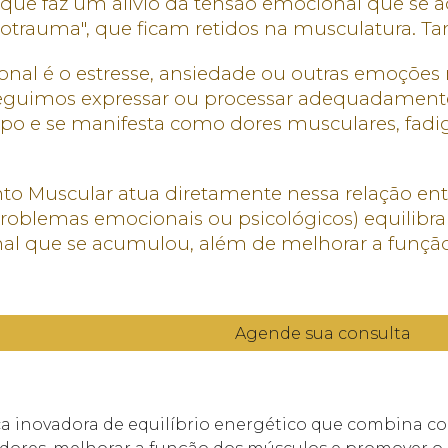
e faz um alívio da tensão emocional que se ac
otrauma", que ficam retidos na musculatura. Ta
onal é o estresse, ansiedade ou outras emoções
eguimos expressar ou processar adequadamente
po e se manifesta como dores musculares, fadig
o Muscular atua diretamente nessa relação
ent
roblemas emocionais ou psicológicos
) equilibr
al que se acumulou, além de melhorar a funç
Agende sua consulta
inovadora de equilíbrio energético que combina con