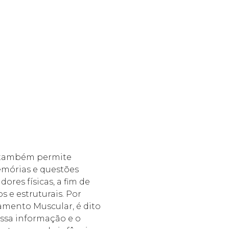
 também permite
memórias e questões
ores físicas, a fim de
s e estruturais. Por
amento Muscular, é dito
 essa informação e o