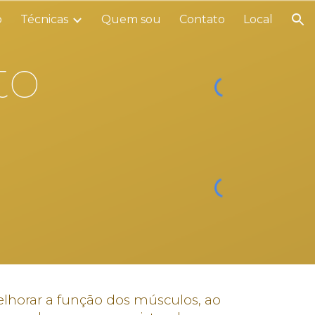
o
Técnicas
Quem sou
Contato
Local
ion
to
elhorar a função dos músculos, ao