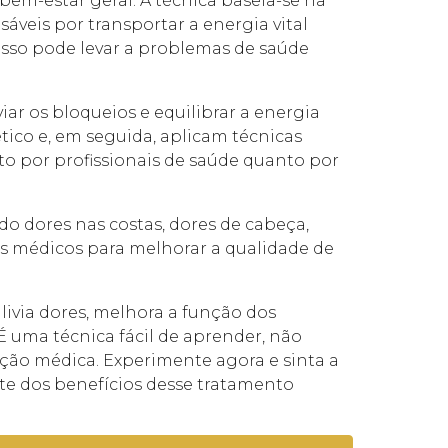
bem-estar geral. A técnica baseia-se na
eis por transportar a energia vital
isso pode levar a problemas de saúde
r os bloqueios e equilibrar a energia
tico e, em seguida, aplicam técnicas
anto por profissionais de saúde quanto por
o dores nas costas, dores de cabeça,
os médicos para melhorar a qualidade de
ivia dores, melhora a função dos
É uma técnica fácil de aprender, não
ação médica. Experimente agora e sinta a
te dos benefícios desse tratamento