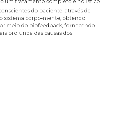
do um tratamento completo e holístico.
conscientes do paciente, através de
 ao sistema corpo-mente, obtendo
por meio do biofeedback, fornecendo
s profunda das causas dos