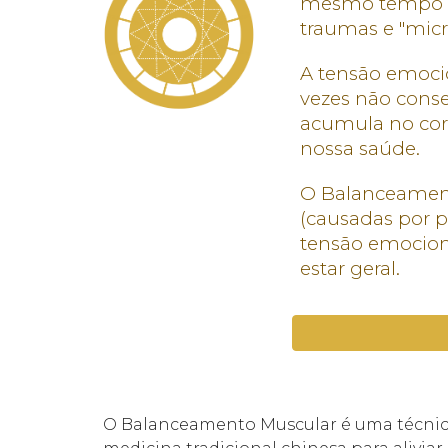
mesmo tempo qu
traumas e "micr
A tensão emoci
vezes não cons
acumula no cor
nossa saúde.
O Balanceament
(causadas por
p
tensão emocion
estar geral.
O Balanceamento Muscular é uma técnica 