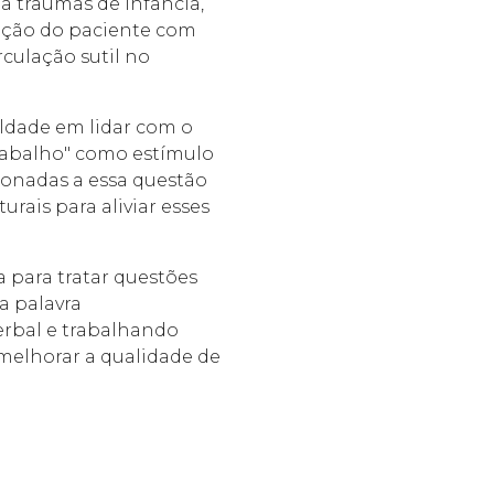
 traumas de infância,
lação do paciente com
rculação sutil no
uldade em lidar com o
trabalho" como estímulo
cionadas a essa questão
urais para aliviar esses
 para tratar questões
a palavra
erbal e trabalhando
 melhorar a qualidade de