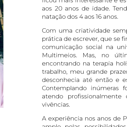
ficou mais interessante e e
aos 20 anos de idade. Tend
natação dos 4 aos 16 anos.
Com uma criatividade semp
prática de escrever, que se f
comunicação social na uni
Multimeios. Mas, no últ
encontrando na terapia hol
trabalho, meu grande praz
desconhecia até então e e
Contemplando inúmeras fo
atendo profissionalmente 
vivências.
A experiência nos anos de 
amplo pelas possibilidad