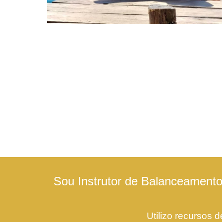
Sou Instrutor de Balanceamento 
Utilizo recursos 