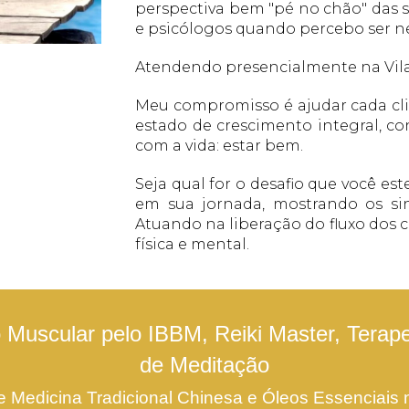
perspectiva bem "pé no chão" das s
e psicólogos quando percebo ser ne
Atendendo presencialmente na Vila
Meu compromisso é ajudar cada cli
estado de crescimento integral, c
com a vida: estar bem.
Seja qual for o desafio que você es
em sua jornada, mostrando os sin
Atuando na liberação do fluxo dos
física e mental.
Muscular pelo IBBM, Reiki Master, Terape
de Meditação
de Medicina Tradicional Chinesa e Óleos Essenciais