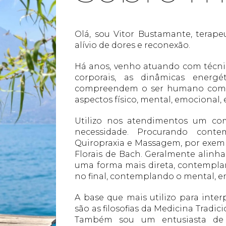
Olá, sou Vitor Bustamante, terape
alívio de dores e reconexão.
Há anos, venho atuando com técnic
corporais, as dinâmicas energé
compreendem o ser humano como 
aspectos físico, mental, emocional, 
Utilizo nos atendimentos um co
necessidade. Procurando cont
Quiropraxia e Massagem, por exempl
Florais de Bach. Geralmente alinh
uma forma mais direta, contemplan
no final, contemplando o mental, e
A base que mais utilizo para inter
são as filosofias da Medicina Tradic
Também sou um entusiasta de p