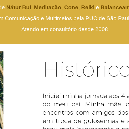
de
Nátur Buí
,
Meditação
,
Cone
,
Reiki
e
Balanceam
 Comunicação e Multimeios pela PUC de São Pau
Atendo em consultório desde 2008
Históric
Iniciei minha jornada aos 
do meu pai. Minha mãe l
encontros com amigos dos
em troca de guloseimas e a