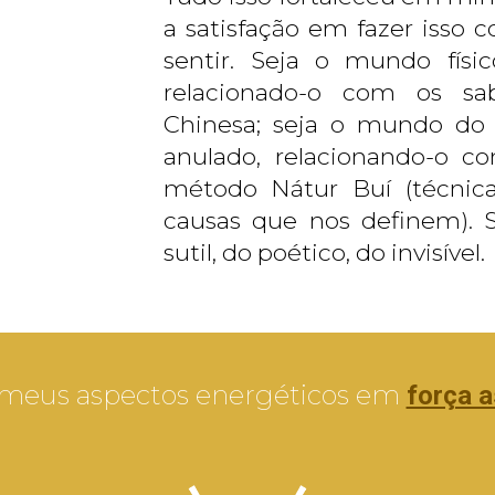
a satisfação em fazer isso
sentir. Seja o mundo físi
relacionado-o com os sab
Chinesa; seja o mundo do s
anulado, relacionando-o c
método Nátur Buí (técnic
causas que nos definem). 
sutil, do poético, do invisível.
meus aspectos energéticos em
força a