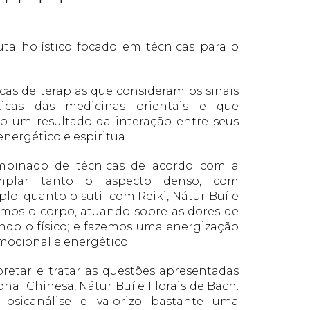
uta holístico focado em técnicas para o
as de terapias que consideram os sinais
ticas das medicinas orientais e que
um resultado da interação entre seus
energético e espiritual.
mbinado de técnicas de acordo com a
emplar tanto o aspecto denso, com
o; quanto o sutil com Reiki, Nátur Buí e
amos o corpo, atuando sobre as dores de
do o físico; e fazemos uma energização
mocional e energético.
pretar e tratar as questões apresentadas
ional Chinesa, Nátur Buí e Florais de Bach.
sicanálise e valorizo bastante uma