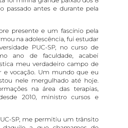
sta foi minha grande paixão dos 8
o passado antes e durante pela
re presente e um fascínio pela
irmou na adolescência, fui estudar
versidade PUC-SP, no curso de
imo ano de faculdade, acabei
ística meu verdadeiro campo de
er e vocação. Um mundo que eu
stou nele mergulhado até hoje.
rmações na área das terapias,
desde 2010, ministro cursos e
PUC-SP, me permitiu um trânsito
es daquilo a que chamamos de